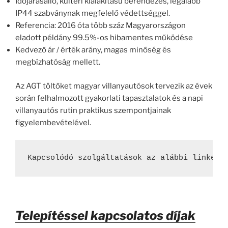
Időjárásálló, kültéri kialakítású berendezés, legalább
IP44 szabványnak megfelelő védettséggel.
Referencia: 2016 óta több száz Magyarországon
eladott példány 99.5%-os hibamentes működése
Kedvező ár / érték arány, magas minőség és
megbízhatóság mellett.
Az AGT töltőket magyar villanyautósok tervezik az évek
során felhalmozott gyakorlati tapasztalatok és a napi
villanyautós rutin praktikus szempontjainak
figyelembevételével.
Kapcsolódó szolgáltatások az alábbi linken:
Telepítéssel kapcsolatos díjak