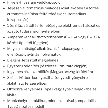
Fi-relé (hibaáram védőkapcsoló)
Teljesen automatikus működés (csatlakozásra a töltés
automata indítása, feltöltődéskor automatikus
lekapcsolás)
1 és 3 fázisú töltési lehetőség az elektromos hálózat és
az autó tudásának megfelelően
Amperenként állítható töltőáram (6 – 16A vagy 6 – 32A
között típustól függően)
Magas minőségű alkatrészek és alapanyagok,
ellenőrzött gyártási folyamatok
Elegáns, letisztult megjelenés
Egyszerű telepítés (részletes útmutató alapján)
Ingyenes házhozszállítás (Magyarország területén)
Széles körben konfigurálható, egyedi igényekre
alakítható felszereltség
Otthonra kényelmes Type1 vagy Type2 lengőkábeles
kivitel
Munkahelyre praktikus, minden autóval kompatibilis
Type2 aljzatos modell