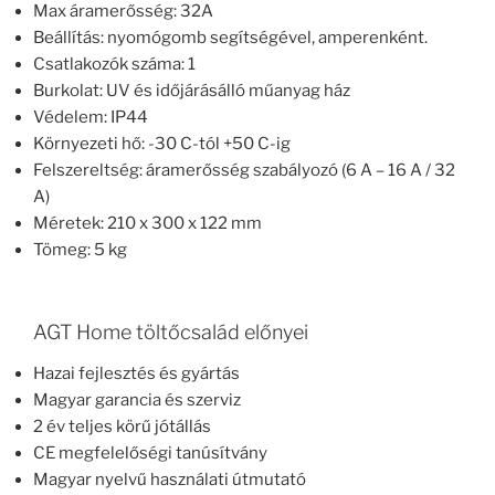
Max áramerősség: 32A
Beállítás: nyomógomb segítségével, amperenként.
Csatlakozók száma: 1
Burkolat: UV és időjárásálló műanyag ház
Védelem: IP44
Környezeti hő: -30 C-tól +50 C-ig
Felszereltség: áramerősség szabályozó (6 A – 16 A / 32
A)
Méretek: 210 x 300 x 122 mm
Tömeg: 5 kg
AGT Home töltőcsalád előnyei
Hazai fejlesztés és gyártás
Magyar garancia és szerviz
2 év teljes körű jótállás
CE megfelelőségi tanúsítvány
Magyar nyelvű használati útmutató