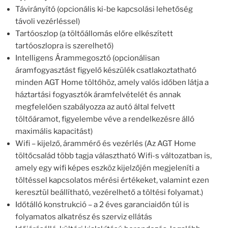
Távirányító (opcionális ki-be kapcsolási lehetőség
távoli vezérléssel)
Tartóoszlop (a töltőállomás előre elkészített
tartóoszlopra is szerelhető)
Intelligens Árammegosztó (opcionálisan
áramfogyasztást figyelő készülék csatlakoztatható
minden AGT Home töltőhöz, amely valós időben látja a
háztartási fogyasztók áramfelvételét és annak
megfelelően szabályozza az autó által felvett
töltőáramot, figyelembe véve a rendelkezésre álló
maximális kapacitást)
Wifi – kijelző, árammérő és vezérlés (Az AGT Home
töltőcsalád több tagja választható Wifi-s változatban is,
amely egy wifi képes eszköz kijelzőjén megjeleníti a
töltéssel kapcsolatos mérési értékeket, valamint ezen
keresztül beállítható, vezérelhető a töltési folyamat.)
Időtálló konstrukció – a 2 éves garanciaidőn túl is
folyamatos alkatrész és szerviz ellátás