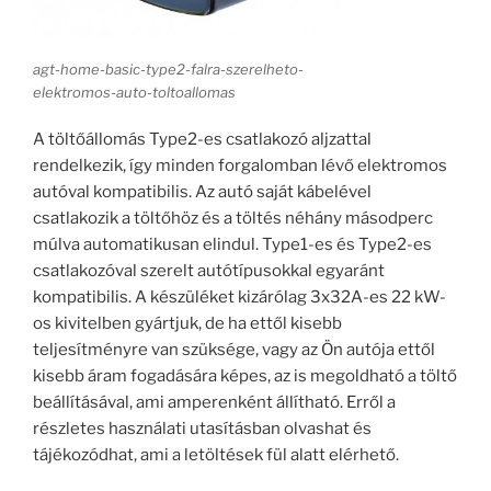
agt-home-basic-type2-falra-szerelheto-
elektromos-auto-toltoallomas
A töltőállomás Type2-es csatlakozó aljzattal
rendelkezik, így minden forgalomban lévő elektromos
autóval kompatibilis. Az autó saját kábelével
csatlakozik a töltőhöz és a töltés néhány másodperc
múlva automatikusan elindul. Type1-es és Type2-es
csatlakozóval szerelt autótípusokkal egyaránt
kompatibilis. A készüléket kizárólag 3x32A-es 22 kW-
os kivitelben gyártjuk, de ha ettől kisebb
teljesítményre van szüksége, vagy az Ön autója ettől
kisebb áram fogadására képes, az is megoldható a töltő
beállításával, ami amperenként állítható. Erről a
részletes használati utasításban olvashat és
tájékozódhat, ami a letöltések fül alatt elérhető.