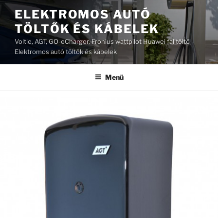
Tartalomhoz
ELEKTROMOS AUTÓ
TÖLTŐK ÉS KÁBELEK
Voltie, AGT, GO-eCharger, Fronius wattpilot Huawei falitöltő
Elektromos autó töltők és kábelek
Menü