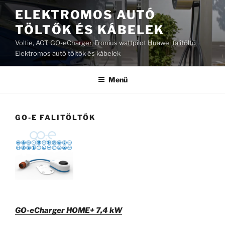
Tartalomhoz
ELEKTROMOS AUTÓ
TÖLTŐK ÉS KÁBELEK
Voltie, AGT, GO-eCharger, Fronius wattpilot Huawei falitöltő
Elektromos autó töltők és kábelek
Menü
GO-E FALITÖLTŐK
GO-eCharger HOME+ 7,4 kW