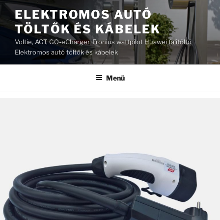
Tartalomhoz
ELEKTROMOS AUTÓ
TÖLTŐK ÉS KÁBELEK
Voltie, AGT, GO-eCharger, Fronius wattpilot Huawei falitöltő
Elektromos autó töltők és kábelek
Menü