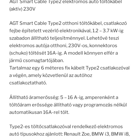
AGT Smart Cable Type2 elektromos autó töltőkábel
(aktív) 230V
AGT Smart Cable Type2 otthoni töltőkábel, csatlakozó
fejbe építetett vezérlő elektronikával, 1.2 – 3.7 kW-ig
szabadon állítható teljesítménnyel. Lehetővé teszi
elektromos autója otthoni, 230V-os, konnektoros
(schuko) töltését 16A-ig. A modell könnyen elfér a
jármű csomagtartójában.
Tartalmaz egy 6 méteres fix kábelt Type2 csatlakozóval
a végén, amely közvetlenül az autóhoz
csatlakoztatható.
Állítható áramerősség: 5 – 16 A-ig, amperenként a
töltőáram erőssége állítható vagy programozás nélkül
automatikusan 16A-rel tölt.
Type2-es töltőcsatlakozóval rendelkező elektromos
autó típusokhoz ajánlott: Renault Zoe, BMW i3, BMW i8,