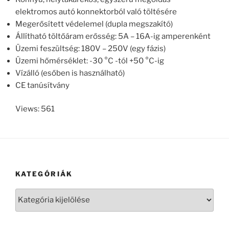
elektromos autó konnektorból való töltésére
Megerősített védelemel (dupla megszakító)
Állítható töltőáram erősség: 5A – 16A-ig amperenként
Üzemi feszültség: 180V – 250V (egy fázis)
Üzemi hőmérséklet: -30 °C -tól +50 °C-ig
Vízálló (esőben is használható)
CE tanúsítvány
Views: 561
KATEGÓRIÁK
Kategóriák