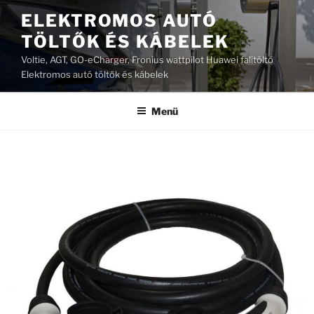
Tartalomhoz
ELEKTROMOS AUTÓ
TÖLTŐK ÉS KÁBELEK
Voltie, AGT, GO-eCharger, Fronius wattpilot Huawei falitöltő
Elektromos autó töltők és kábelek
Menü