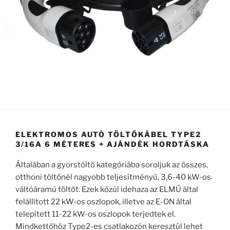
ELEKTROMOS AUTÓ TÖLTŐKÁBEL TYPE2
3/16A 6 MÉTERES + AJÁNDÉK HORDTÁSKA
Általában a gyorstöltő kategóriába soroljuk az összes,
otthoni töltőnél nagyobb teljesítményű, 3,6-40 kW-os
váltóáramú töltőt. Ezek közül idehaza az ELMŰ által
felállított 22 kW-os oszlopok, illetve az E-ON által
telepített 11-22 kW-os oszlopok terjedtek el.
Mindkettőhöz Type2-es csatlakozón keresztül lehet