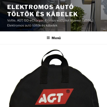
Tartalomhoz
ELEKTROMOS AUTÓ
TÖLTŐK ÉS KÁBELEK
Voltie, AGT, GO-eCharger, Fronius wattpilot Huawei falitöltő
Elektromos autó töltők és kábelek
Menü