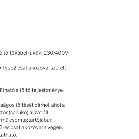
 töltőkábel (aktív) 230/400V
Type2 csatlakozóval szerelt
lítható a töltő teljesítménye.
ságos töltését bárhol, ahol a
or (schuko) aljzat áll
jármű csomagtartójában.
2-es csatlakozóval a végén,
tatható.