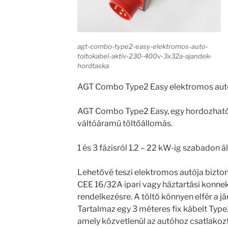
agt-combo-type2-easy-elektromos-auto-
toltokabel-aktiv-230-400v-3x32a-ajandek-
hordtaska
AGT Combo Type2 Easy elektromos autó
AGT Combo Type2 Easy, egy hordozható 
váltóáramú töltőállomás.
1 és 3 fázisról 1.2 – 22 kW-ig szabadon ál
Lehetővé teszi elektromos autója bizton
CEE 16/32A ipari vagy háztartási konnekt
rendelkezésre. A töltő könnyen elfér a 
Tartalmaz egy 3 méteres fix kábelt Type
amely közvetlenül az autóhoz csatlakoz