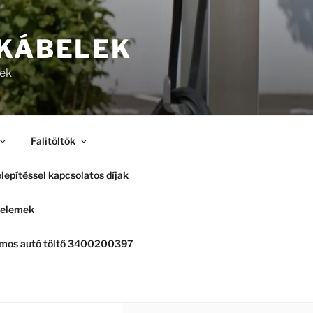
 KÁBELEK
lek
Falitöltők
lepítéssel kapcsolatos díjak
elemek
romos autó töltő 3400200397