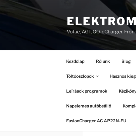
Tartalomhoz
ELEKTROM
Voltie, AGT, GO-eCharger, Fron
Kezdőlap
Rólunk
Blog
Töltőoszlopok
Hasznos kieg
Leírások programok
Kézikön
Napelemes autóbeálló
Komple
FusionCharger AC AP22N-EU