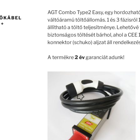
AGT Combo Type2 Easy, egy hordozható 
TŐKÁBEL
váltóáramú töltőállomás. 1 és 3 fázisról
 +
állítható a töltő teljesítménye. Lehetővé
biztonságos töltését bárhol, ahol a CEE 
konnektor (schuko) aljzat áll rendelkezé
A termékre
2 év
garanciát adunk!