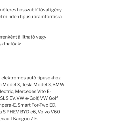
 méteres hosszabbítóval igény
el minden típusú áramforrásra
renként állítható vagy
szthatóak:
ő elektromos autó típusokhoz
sla Model X, Tesla Model 3, BMW
ectric, Mercedes Vito E-
LS EV, VW e-Golf, VW Golf
pera-E, Smart For-Two ED,
a S PHEV, BYD e6, Volvo V60
Renault Kangoo Z.E.