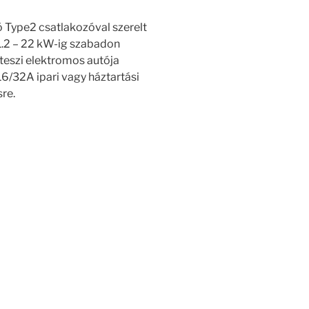
Type2 csatlakozóval szerelt
 1.2 – 22 kW-ig szabadon
 teszi elektromos autója
16/32A ipari vagy háztartási
sre.