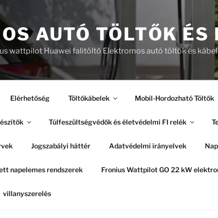
OS AUTÓ TÖLTŐK ÉS
ius wattpilot Huawei falitöltő Elektromos autó töltők és kábe
Elérhetőség
Töltőkábelek
Mobil-Hordozható Töltők
észítők
Túlfeszültségvédők és életvédelmi FI relék
Te
yvek
Jogszabályi háttér
Adatvédelmi irányelvek
Nap
tt napelemes rendszerek
Fronius Wattpilot GO 22 kW elekt
villanyszerelés