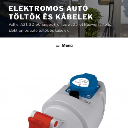
Tartalomhoz
ELEKTROMOS AUTÓ
TÖLTŐK ÉS KÁBELEK
Voltie, AGT, GO-eCharger, Fronius wattpilot Huawei falitöltő
Elektromos autó töltők és kábelek
Menü