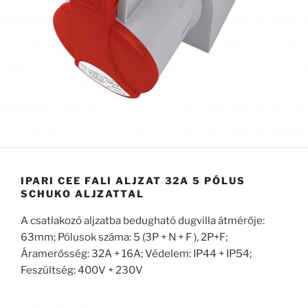
IPARI CEE FALI ALJZAT 32A 5 PÓLUS
SCHUKO ALJZATTAL
A csatlakozó aljzatba bedugható dugvilla átmérője:
63mm; Pólusok száma: 5 (3P + N + F ), 2P+F;
Áramerősség: 32A + 16A; Védelem: IP44 + IP54;
Feszültség: 400V + 230V