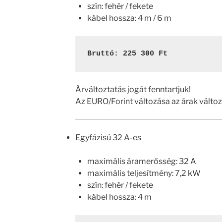
szín: fehér / fekete
kábel hossza: 4 m / 6 m
Bruttó: 225 300 Ft
Árváltoztatás jogát fenntartjuk!
Az EURO/Forint változása az árak válto
Egyfázisú 32 A-es
maximális áramerősség: 32 A
maximális teljesítmény: 7,2 kW
szín: fehér / fekete
kábel hossza: 4 m