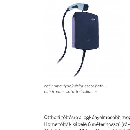
agt-home-type2-falra-szerelheto-
elektromos-auto-toltoallomas
Otthoni töltésre a legkényelmesebb meg
Home töltők kábele 6 méter hosszú (rövid