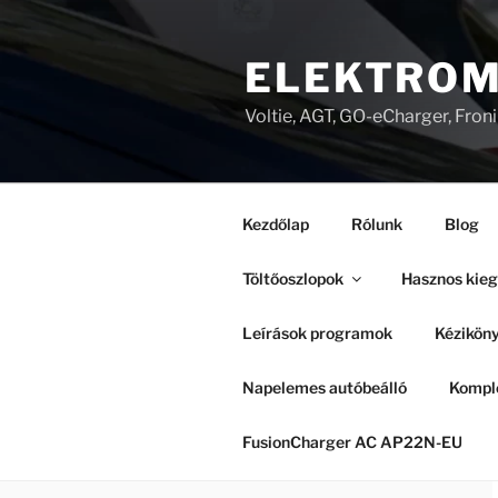
Tartalomhoz
ELEKTROM
Voltie, AGT, GO-eCharger, Fron
Kezdőlap
Rólunk
Blog
Töltőoszlopok
Hasznos kieg
Leírások programok
Kézikön
Napelemes autóbeálló
Komple
FusionCharger AC AP22N-EU