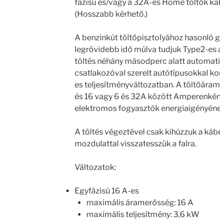
fázisú és/vagy a 32A-es Home töltők ká
(Hosszabb kérhető.)
A benzinkút töltőpisztolyához hasonló g
legrövidebb idő múlva tudjuk Type2-es 
töltés néhány másodperc alatt automati
csatlakozóval szerelt autótípusokkal ko
es teljesítményváltozatban. A töltőáram
és 16 vagy 6 és 32A között Amperenként
elektromos fogyasztók energiaigényéne
A töltés végeztével csak kihúzzuk a kábe
mozdulattal visszatesszük a falra.
Változatok:
Egyfázisú 16 A-es
maximális áramerősség: 16 A
maximális teljesítmény: 3,6 kW