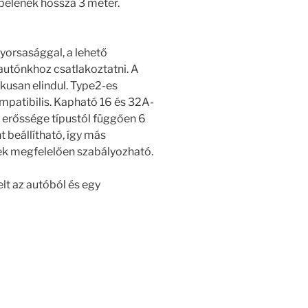
belének hossza 3 méter.
yorsasággal, a lehető
autónkhoz csatlakoztatni. A
kusan elindul. Type2-es
mpatibilis. Kapható 16 és 32A-
 erőssége típustól függően 6
 beállítható, így más
k megfelelően szabályozható.
lt az autóból és egy