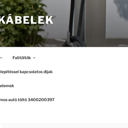
 KÁBELEK
lek
Falitöltők
lepítéssel kapcsolatos díjak
elemek
romos autó töltő 3400200397