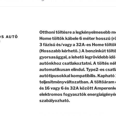
Otthoni töltésre a legkényelmesebb me
OS AUTÓ
Home töltők kábele 6 méter hosszú (röv
Ú
3 fázisú és/vagy a 32A-es Home töltő
(Hosszabb kérhető. ) A benzinkút tölt
gyorsasággal, a lehető legrövidebb id
autónkhoz csatlakoztatni. A töltés n
automatikusan elindul. Type2-es csatl
autótípusokkal kompatibilis. Kapható
teljesítményváltozatban. A töltőáram 
és 16 vagy 6 és 32A között Amperenkén
elektromos fogyasztók energiaigényé
szabályozható.