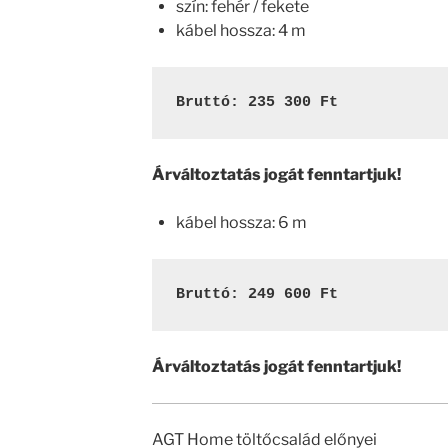
szín: fehér / fekete
kábel hossza: 4 m
Bruttó: 235 300 Ft
Árváltoztatás jogát fenntartjuk!
kábel hossza: 6 m
Bruttó: 249 600 Ft
Árváltoztatás jogát fenntartjuk!
AGT Home töltőcsalád előnyei