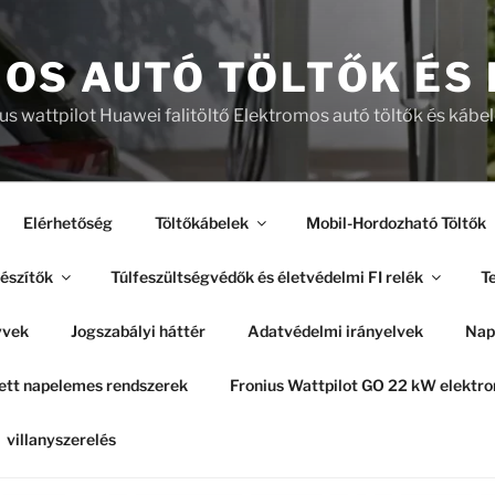
OS AUTÓ TÖLTŐK ÉS
ius wattpilot Huawei falitöltő Elektromos autó töltők és kábe
Elérhetőség
Töltőkábelek
Mobil-Hordozható Töltők
észítők
Túlfeszültségvédők és életvédelmi FI relék
Te
yvek
Jogszabályi háttér
Adatvédelmi irányelvek
Nap
tt napelemes rendszerek
Fronius Wattpilot GO 22 kW elekt
villanyszerelés