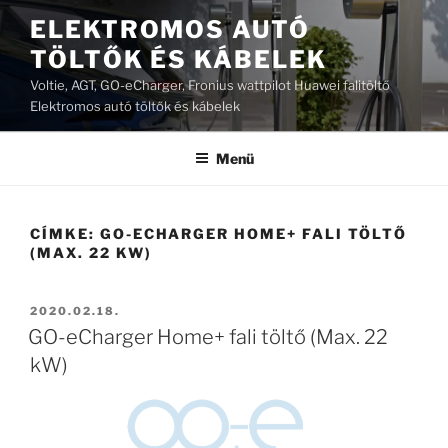
Tartalomhoz
ELEKTROMOS AUTÓ
TÖLTŐK ÉS KÁBELEK
Voltie, AGT, GO-eCharger, Fronius wattpilot Huawei falitöltő
Elektromos autó töltők és kábelek
Menü
CÍMKE:
GO-ECHARGER HOME+ FALI TÖLTŐ
(MAX. 22 KW)
BEKÜLDVE:
2020.02.18.
GO-eCharger Home+ fali töltő (Max. 22
kW)