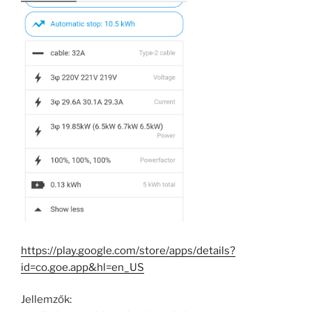
https://play.google.com/store/apps/details?
id=co.goe.app&hl=en_US
Jellemzők: