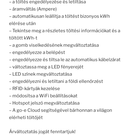
– a töltés engedélyezése és letiltása
– áramváltás (Ampere)
– automatikusan leállítja a töltést bizonyos kWh
elérése után
– Tekintse meg a részletes töltési információkat és a
töltött kWh-t
– a gomb viselkedésének megváltoztatása
– engedélyezze a belépést
– engedélyezze és tiltsa le az automatikus kábelzárat
– változtassa meg a LED fényerejét
– LED színek megváltoztatása
– engedélyezni és letiltani a földi ellenőrzést
– RFID-kártyák kezelése
– módosítsa a WiFi beállításokat
– Hotspot jelszó megváltoztatása
– A go-e Cloud segítségével bárhonnan a világon
elérheti töltőjét
Árváltoztatás jogát fenntartjuk!