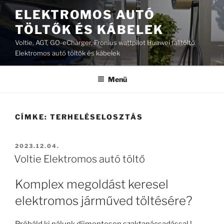
Tartalomhoz
ELEKTROMOS AUTÓ
TÖLTŐK ÉS KÁBELEK
Voltie, AGT, GO-eCharger, Fronius wattpilot Huawei falitöltő
Elektromos autó töltők és kábelek
Menü
CÍMKE:
TERHELÉSELOSZTÁS
BEKÜLDVE:
2023.12.04.
Voltie Elektromos autó töltő
Komplex megoldást keresel
elektromos járműved töltésére?
Próbáld ki nálunk díjmentesen szaktanácsadással.!