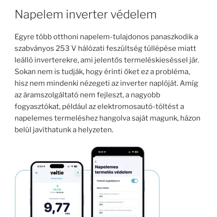
Napelem inverter védelem
Egyre több otthoni napelem-tulajdonos panaszkodik a
szabványos 253 V hálózati feszültség túllépése miatt
leálló inverterekre, ami jelentős termeléskieséssel jár.
Sokan nem is tudják, hogy érinti őket ez a probléma,
hisz nem mindenki nézegeti az inverter naplóját. Amíg
az áramszolgáltató nem fejleszt, a nagyobb
fogyasztókat, például az elektromosautó-töltést a
napelemes termeléshez hangolva saját magunk, házon
belül javíthatunk a helyzeten.