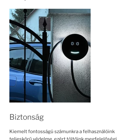
Biztonság
Kiemelt fontosságú számunkra a felhasználóink
teljeskörű védelme, ezért töltőink megfelelőségi