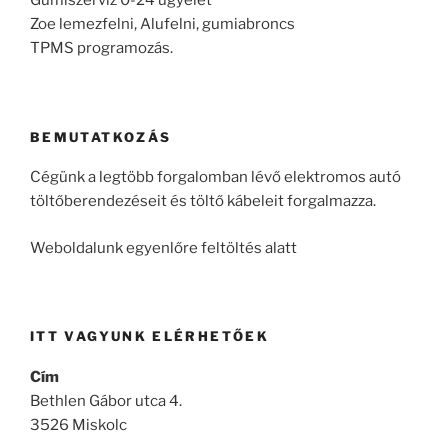
Gumiszerviz 0-24 ügyelet
Zoe lemezfelni, Alufelni, gumiabroncs
TPMS programozás.
BEMUTATKOZÁS
Cégünk a legtöbb forgalomban lévő elektromos autó
töltőberendezéseit és töltő kábeleit forgalmazza.
Weboldalunk egyenlőre feltöltés alatt
ITT VAGYUNK ELÉRHETŐEK
Cím
Bethlen Gábor utca 4.
3526 Miskolc