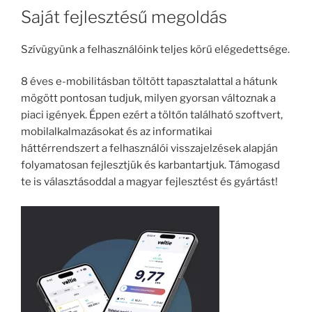
Saját fejlesztésű megoldás
Szívügyünk a felhasználóink teljes körű elégedettsége.
8 éves e-mobilitásban töltött tapasztalattal a hátunk
mögött pontosan tudjuk, milyen gyorsan változnak a
piaci igények. Éppen ezért a töltőn található szoftvert,
mobilalkalmazásokat és az informatikai
háttérrendszert a felhasználói visszajelzések alapján
folyamatosan fejlesztjük és karbantartjuk. Támogasd
te is választásoddal a magyar fejlesztést és gyártást!