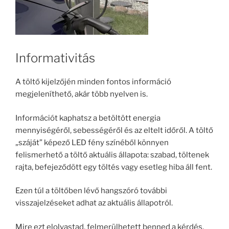
Informativitás
A töltő kijelzőjén minden fontos információ
megjeleníthető, akár több nyelven is.
Információt kaphatsz a betöltött energia
mennyiségéről, sebességéről és az eltelt időről. A töltő
„száját” képező LED fény színéből könnyen
felismerhető a töltő aktuális állapota: szabad, töltenek
rajta, befejeződött egy töltés vagy esetleg hiba áll fent.
Ezen túl a töltőben lévő hangszóró további
visszajelzéseket adhat az aktuális állapotról.
Mire ezt elolvastad, felmerülhetett benned a kérdés,