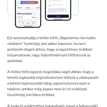
Ezt automatizálja a Voltie töltő „
Napelemes termelés
védelem
” funkciója, ami akkor hasznos, ha nem
autózunk eleget ahhoz, hogy a napsütéses órákban
folyamatosan, nagy teljesítménnyel tölthessük az
autónkat.
A Voltie töltő egyedi megoldása segít abban, hogy a
lehető legkisebb teljesítménnyel töltsük a villanyautót
a lehető leghosszabb ideig, egyensúlyozva azon a
határon, amikor még éppen nem éri el a hálózati
feszültség a kritikus értéket.
A funkció a hálózathoz hangolható, mivel a felhasználó