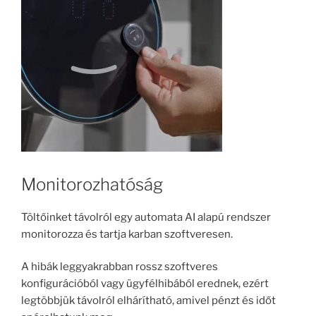
Monitorozhatóság
Töltőinket távolról egy automata AI alapú rendszer
monitorozza és tartja karban szoftveresen.
A hibák leggyakrabban rossz szoftveres
konfigurációból vagy ügyfélhibából erednek, ezért
legtöbbjük távolról elhárítható, amivel pénzt és időt