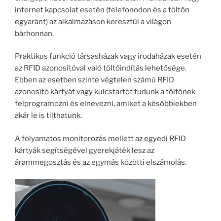
internet kapcsolat esetén (telefonodon és a töltőn
egyaránt) az alkalmazáson keresztül a világon
bárhonnan.
Praktikus funkció társasházak vagy irodaházak esetén
az RFID azonosítóval való töltőindítás lehetősége.
Ebben az esetben szinte végtelen számú RFID
azonosító kártyát vagy kulcstartót tudunk a töltőnek
felprogramozni és elnevezni, amiket a későbbiekben
akár le is tilthatunk.
A folyamatos monitorozás mellett az egyedi RFID
kártyák segítségével gyerekjáték lesz az
árammegosztás és az egymás közötti elszámolás.