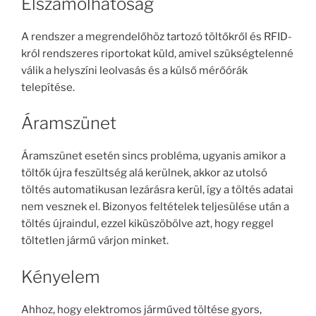
Elszámolhatóság
A rendszer a megrendelőhöz tartozó töltőkről és RFID-
król rendszeres riportokat küld, amivel szükségtelenné
válik a helyszíni leolvasás és a külső mérőórák
telepítése.
Áramszünet
Áramszünet esetén sincs probléma, ugyanis amikor a
töltők újra feszültség alá kerülnek, akkor az utolsó
töltés automatikusan lezárásra kerül, így a töltés adatai
nem vesznek el. Bizonyos feltételek teljesülése után a
töltés újraindul, ezzel kiküszöbölve azt, hogy reggel
töltetlen jármű várjon minket.
Kényelem
Ahhoz, hogy elektromos járműved töltése gyors,