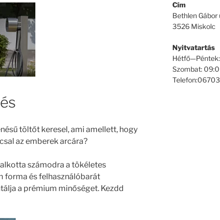
Cím
Bethlen Gábor 
3526 Miskolc
Nyitvatartás
Hétfő—Péntek
Szombat: 09:
Telefon:0670
nés
sű töltőt keresel, ami amellett, hogy
t csal az emberek arcára?
galkotta számodra a tökéletes
ám forma és felhasználóbarát
ntálja a prémium minőséget. Kezdd