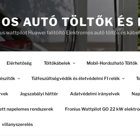
OS AUTÓ TÖLTŐK ÉS
ius wattpilot Huawei falitöltő Elektromos autó töltők és kábe
Elérhetőség
Töltőkábelek
Mobil-Hordozható Töltők
észítők
Túlfeszültségvédők és életvédelmi FI relék
Te
yvek
Jogszabályi háttér
Adatvédelmi irányelvek
Nap
tt napelemes rendszerek
Fronius Wattpilot GO 22 kW elekt
villanyszerelés