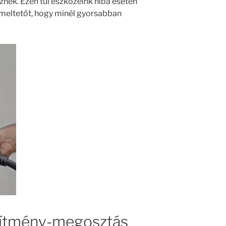
znek. Ezen túl eszközeink hiba esetén
emeltetőt, hogy minél gyorsabban
sítmény-megosztás