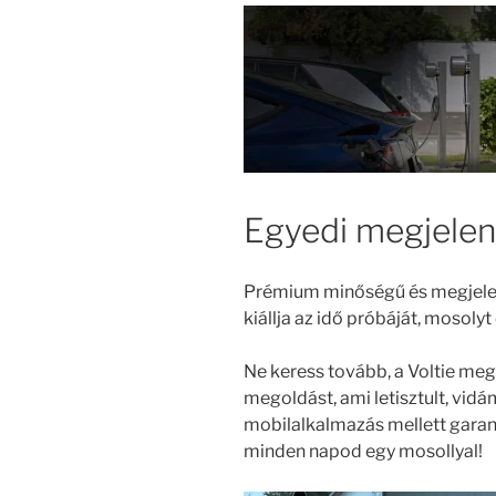
Egyedi megjele
Prémium minőségű és megjelené
kiállja az idő próbáját, mosoly
Ne keress tovább, a Voltie me
megoldást, ami letisztult, vid
mobilalkalmazás mellett gara
minden napod egy mosollyal!