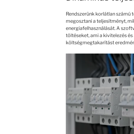
Rendszerünk korlátlan számú tö
megosztani a teljesítményt, mi
energiafelhasználását. A szof
töltéseket, ami a kivitelezés és
költségmegtakarítást eredmén