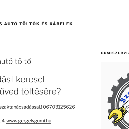
 AUTÓ TÖLTŐK ÉS KÁBELEK
GUMISZERVI
autó töltő
ást keresel
űved töltésére?
n szaktanácsadással.! 06703125626
 4.
www.gergelygumi.hu