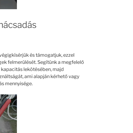
anácsadás
 végigkísérjük és támogatjuk, ezzel
gek felmerülését. Segítünk a megfelelő
 kapacitás lekötésében, majd
ználtságát, ami alapján kérhető vagy
ás mennyisége.