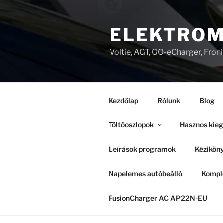
Tartalomhoz
ELEKTROM
Voltie, AGT, GO-eCharger, Fron
Kezdőlap
Rólunk
Blog
Töltőoszlopok
Hasznos kieg
Leírások programok
Kézikön
Napelemes autóbeálló
Komple
FusionCharger AC AP22N-EU