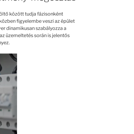
ltő között tudja fázisonként
közben figyelembe veszi az épület
tver dinamikusan szabályozza a
 az üzemeltetés során is jelentős
yez.