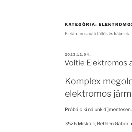
KATEGÓRIA:
ELEKTROMOS
Elektromos autó töltők és kábelek
BEKÜLDVE:
2023.12.04.
Voltie Elektromos 
Komplex megold
elektromos járm
Próbáld ki nálunk díjmentese
3526 Miskolc, Bethlen Gábor u.