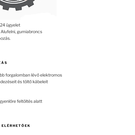
24 ügyelet
 Alufelni, gumiabroncs
ozás.
ZÁS
bb forgalomban lévő elektromos
dezéseit és töltő kábeleit
enlőre feltöltés alatt
K ELÉRHETŐEK