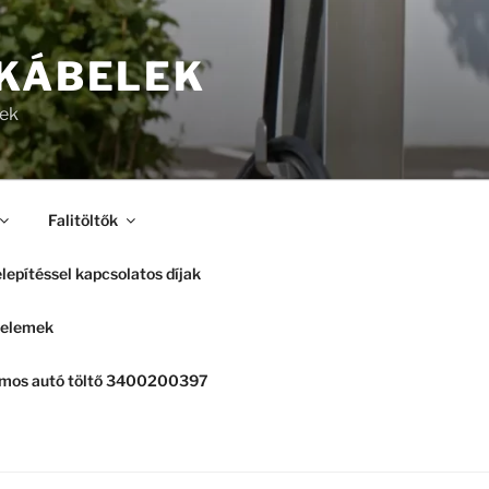
 KÁBELEK
lek
Falitöltők
lepítéssel kapcsolatos díjak
elemek
romos autó töltő 3400200397