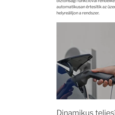
biztonsági funkcióval rendelke
automatikusan értesítik az üz
helyreálljon a rendszer.
Dinamikus telje