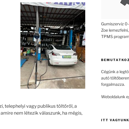
Gumiszerviz 0-
Zoe lemezfelni,
TPMS program
BEMUTATKO
Cégünk a legtö
autó töltőberen
forgalmazza.
Weboldalunk egy
, telephelyi vagy publikus töltőről, a
 amire nem létezik válaszunk, ha mégis,
ITT VAGYUN